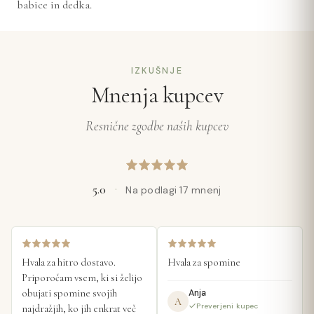
babice in dedka.
IZKUŠNJE
Mnenja kupcev
Resnične zgodbe naših kupcev
5.0
·
Na podlagi 17 mnenj
Hvala za hitro dostavo. 
Hvala za spomine
Priporočam vsem, ki si želijo 
obujati spomine svojih 
Anja
A
Preverjeni kupec
najdražjih, ko jih enkrat več 