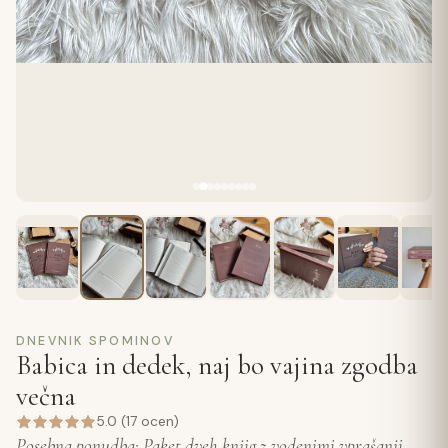
DNEVNIK SPOMINOV
Babica in dedek, naj bo vajina zgodba
večna
5.0 (17 ocen)
Posebna ponudba: Paket dveh knjig z vodenimi vprašanji,