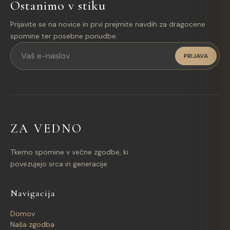
Ostanimo v stiku
obvestilo z vsemi podrobnostmi vašega naročila.
stika pa priporočamo izbiro ene od možnosti
predplačila.
Prijavite se na novice in prvi prejmite navdih za dragocene
spomine ter posebne ponudbe.
PRIJAVA
ZA VEDNO
Tkemo spomine v večne zgodbe, ki
povezujejo srca in generacije.
Navigacija
Domov
Naša zgodba