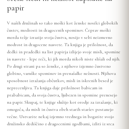
papir
V naših družinah so tako moški kot ženske nosilci globokih
čustev, modrosti in dragocenih spominov. Čeprav moški
morda težje izrazijo svoja čustva, nosijo v sebi neizmerno
modrost in dragocene nasvete. Ta knjiga je priložnost, da
dedki in pradedki na list papirja izlijejo svoje misli, spomine
in nasvete - lepe reči, ki jih morda nikoli niste slišali od njih.
Po drugi strani pa so ženske, z njihovo izjemno čustveno
globino, varuške spominov in prenašalke nežnosti. Njihova
sposobnost izražanja občutkov, misli in iskrenih besed je
neprecenljiva. Ta knjiga daje priložnost babicam in
prababicam, da svoja čustva, ljubezen in spomine prenesejo
na papir. Skupaj, te knjige služijo kot orodje za izražanje, ki
omogoča, da misli in čustva obeh starih staršev postanejo
večne. Ustvarite nekaj izjemno vrednega in bogatite svojo
družinsko dediščino z dragocenimi zgodbami, izliti iz srca