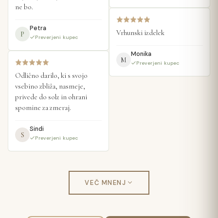
ne bo.
Petra
Vrhunski izdelek
P
Preverjeni kupec
Monika
M
Preverjeni kupec
Odlično darilo, ki s svojo 
vsebino zbliža, nasmeje, 
privede do solz in ohrani 
spomine za zmeraj. 
Sindi
S
Preverjeni kupec
VEČ MNENJ