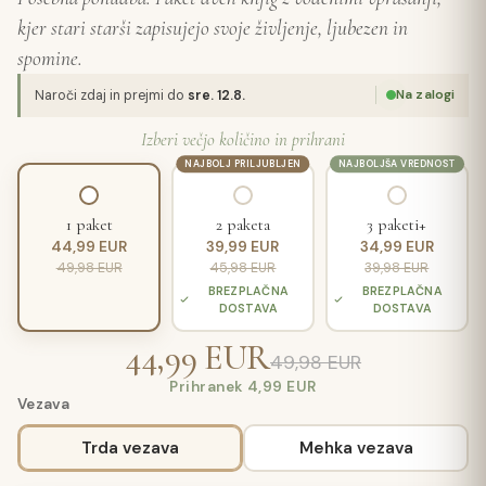
kjer stari starši zapisujejo svoje življenje, ljubezen in
spomine.
Na zalogi
Naroči zdaj in prejmi do
sre. 12.8.
Izberi večjo količino in prihrani
NAJBOLJ PRILJUBLJEN
NAJBOLJŠA VREDNOST
1 paket
2 paketa
3 paketi+
44,99 EUR
39,99 EUR
34,99 EUR
49,98 EUR
45,98 EUR
39,98 EUR
BREZPLAČNA
BREZPLAČNA
DOSTAVA
DOSTAVA
44,99 EUR
49,98 EUR
Prihranek 4,99 EUR
Vezava
Trda vezava
Mehka vezava