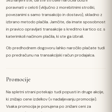
Seznanjeni ste, da ste stroške naročila dolžni
poravnati v celoti (vključno z morebitnimi stroški,
povezanimi s samo transakcijo in dostavo), skladno z
izbrano metodo plačila. Jamčite, da imate sposobnost
in pravico opravljati transakcije s kreditno kartico oz. s
katerimkoli načinom plačila, ki ste ga izbrali.
Ob predhodnem dogovoru lahko naročilo plačate tudi
po predračunu na transakcijski račun prodajalca.
Promocije
Na spletni strani potekajo tudi popusti in druge akcije,
ki znižajo cene izdelkov (v nadaljevanju promocije).
Vsaka promocija je ponujena po znižani ceni za