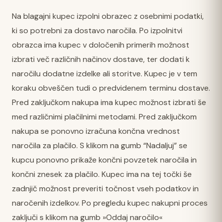
Na blagajni kupec izpolni obrazec z osebnimi podatki,
ki so potrebni za dostavo naročila. Po izpolnitvi
obrazca ima kupec v določenih primerih možnost
izbrati več različnih načinov dostave, ter dodati k
naročilu dodatne izdelke ali storitve. Kupec je v tem
koraku obveščen tudi o predvidenem terminu dostave.
Pred zaključkom nakupa ima kupec možnost izbrati še
med različnimi plačilnimi metodami. Pred zaključkom
nakupa se ponovno izračuna končna vrednost
naročila za plačilo. S klikom na gumb “Nadaljuj” se
kupcu ponovno prikaže končni povzetek naročila in
končni znesek za plačilo. Kupec ima na tej točki še
zadnjič možnost preveriti točnost vseh podatkov in
naročenih izdelkov. Po pregledu kupec nakupni proces
zaključi s klikom na gumb »Oddaj naročilo«