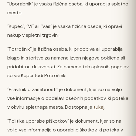
˝Uporabnik˝ je vsaka fizična oseba, ki uporablja spletno
mesto.
˝Kupec˝, ˝Vi˝ ali ˝Vas˝ je vsaka fizična oseba, ki opravi
nakup v spletni trgovini.
˝Potrošnik˝ je fizična oseba, ki pridobiva ali uporablja
blago in storitve za namene izven njegove poklicne ali
pridobitne dejavnosti. Za namene teh splošnih pogojev
so vsi Kupci tudi Potrošniki.
˝Pravilnik o zasebnosti˝ je dokument, kjer so na voljo
vse informacije o obdelavi osebnih podatkov, ki poteka
v okviru spletnega mesta. Dostopna je
tukaj
.
˝Politika uporabe piškotkov˝ je dokument, kjer so na
voljo vse informacije o uporabi piškotkov, ki poteka v