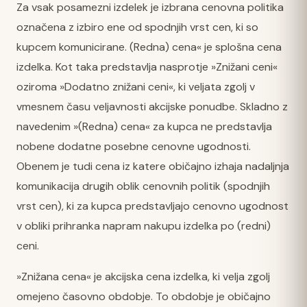
Za vsak posamezni izdelek je izbrana cenovna politika
označena z izbiro ene od spodnjih vrst cen, ki so
kupcem komunicirane. (Redna) cena« je splošna cena
izdelka. Kot taka predstavlja nasprotje »Znižani ceni«
oziroma »Dodatno znižani ceni«, ki veljata zgolj v
vmesnem času veljavnosti akcijske ponudbe. Skladno z
navedenim »(Redna) cena« za kupca ne predstavlja
nobene dodatne posebne cenovne ugodnosti.
Obenem je tudi cena iz katere običajno izhaja nadaljnja
komunikacija drugih oblik cenovnih politik (spodnjih
vrst cen), ki za kupca predstavljajo cenovno ugodnost
v obliki prihranka napram nakupu izdelka po (redni)
ceni.
»Znižana cena« je akcijska cena izdelka, ki velja zgolj
omejeno časovno obdobje. To obdobje je običajno