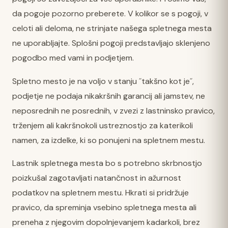
da pogoje pozorno preberete. V kolikor se s pogoji, v
celoti ali deloma, ne strinjate našega spletnega mesta
ne uporabljajte. Splošni pogoji predstavljajo sklenjeno
pogodbo med vami in podjetjem.
Spletno mesto je na voljo v stanju ˝takšno kot je˝,
podjetje ne podaja nikakršnih garancij ali jamstev, ne
neposrednih ne posrednih, v zvezi z lastninsko pravico,
trženjem ali kakršnokoli ustreznostjo za katerikoli
namen, za izdelke, ki so ponujeni na spletnem mestu.
Lastnik spletnega mesta bo s potrebno skrbnostjo
poizkušal zagotavljati natančnost in ažurnost
podatkov na spletnem mestu. Hkrati si pridržuje
pravico, da spreminja vsebino spletnega mesta ali
preneha z njegovim dopolnjevanjem kadarkoli, brez