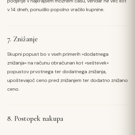
podjetje v najkrajšem možnem času, vendar ne več kot
v 14 dneh, ponudilo popolno vračilo kupnine.
7. Znižanje
Skupni popust bo v vseh primerih »dodatnega
znižanja« na računu obračunan kot »seštevek«
popustov prvotnega ter dodatnega znižanja,
upoštevajoč ceno pred znižanjem ter dodatno znižano
ceno.
8. Postopek nakupa