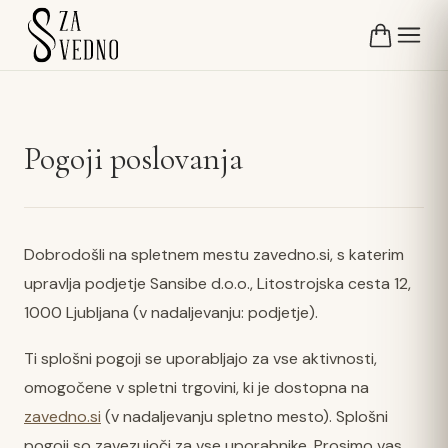
Pogoji poslovanja
Dobrodošli na spletnem mestu zavedno.si, s katerim
upravlja podjetje Sansibe d.o.o., Litostrojska cesta 12,
1000 Ljubljana (v nadaljevanju: podjetje).
Ti splošni pogoji se uporabljajo za vse aktivnosti,
omogočene v spletni trgovini, ki je dostopna na
zavedno.si
(v nadaljevanju spletno mesto). Splošni
pogoji so zavezujoči za vse uporabnike. Prosimo vas,