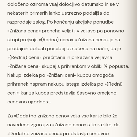
določeno oziroma vsaj določljivo datumsko in se v
nekaterih primerih lahko ustrezno podaljša do
razprodaje zalog. Po končanju akcijske ponudbe
»Znižana cena« preneha veljati, v veljavo pa ponovno
stopi prejšnja »(Redna) cena«. »Znižana cena« je na
prodajnih policah posebej označena na način, da je
»(Redna) cena« prečrtana in prikazana veljavna
»Znižana cena« skupaj s prihrankom v obliki % popusta.
Nakup izdelka po »Znižani ceni« kupcu omogoča
prihranek napram nakupu istega izdelka po »(Redni)
ceni«, kar za kupca predstavlja časovno omejeno
cenovno ugodnost.
Za »Dodatno znižano ceno« velja vse kar je bilo že
navedeno zgoraj za »Znižano ceno« s to razliko, da
»Dodatno znižana cena« predstavlja cenovno