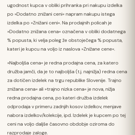
ugodnost kupca v obliki prihranka pri nakupu izdelka
po »Dodatno znižani ceni« napram nakupu istega
izdelka po »Znižani ceni«. Na prodajnih policah je
»Dodatno znižana cena« označena v obliki dodatnega
% popusta, ki velja poleg že obstoječega % popusta,
kateri je kupcu na voljo iz naslova »Znižane cene«.
»Najboljša cena« je redna prodajna cena, za katero
družba jamči, da je to najboljša (t.j. najnižja) redna cena
za dotičen izdelek na trgu republike Slovenije. Trajno
znižana cena« ali »trajno nizka cena« je nova, nižja
redna prodajna cena, po kateri družba izdelek
odprodaja v primeru zadnjih kosov izdelkov, menjave
nabora izdelkov/kolekcije, ipd. Izdelek je kupcem po tej
ceni na voljo daljše časovno obdobje oziroma do
razprodaje zaloge.