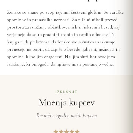
Ženske so znane po svoji izjemni čustveni globini. So varuške
spominov in prenašalke nežnosti. Za njih ni nikoli preveč
prostora za izražanje občutkov, misli in iskrenih besed, saj
verjamejo da so to gradniki trdnih in toplih odnosov. Ta
knjiga nudi priložnost, da ženske svoja čustva in izkušnje
prenesejo na papir, da zapišejo besede ljubezni, nežnosti in
spomine, ki so jim dragoceni. Naj jim služi kot orodje za
izražanje, ki omogoča, da njihove misli postanejo večne.
IZKUŠNJE
Mnenja kupcev
Resnične zgodbe naših kupcev