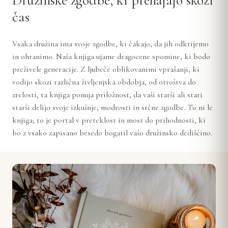
Družinske zgodbe, ki prehajajo skozi
čas
Vsaka družina ima svoje zgodbe, ki čakajo, da jih odkrijemo
in ohranimo. Naša knjiga ujame dragocene spomine, ki bodo
preživele generacije. Z ljubeče oblikovanimi vprašanji, ki
vodijo skozi različna življenjska obdobja, od otroštva do
zrelosti, ta knjiga ponuja priložnost, da vaši starši ali stari
starši delijo svoje izkušnje, modrosti in srčne zgodbe. To ni le
knjiga; to je portal v preteklost in most do prihodnosti, ki
bo z vsako zapisano besedo bogatil vašo družinsko dediščino.