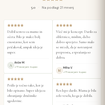
5.0
·
Na podlagi 21 mnenj
Dobil sem to za mamo in 
Všeč mi je koncept. Darilo za 
očeta. Bilo je malce bolj 
obletnico, mislim, da bo 
enostavno, kot sem 
dobro sprejeto. Samo malo 
pričakoval, ampak ideja je 
se mi zdi, da je notranjost 
super.
preprosta, a vprašanja so 
dobra.
Anže M.
A
Preverjeni kupec
Miha V.
M
Preverjeni kupec
Prišlo je točno tako, kot je 
bilo opisano. Super ideja za 
Res lepo darilo. Mama je bila 
ohranjanje družinske 
zelo vesela, ko ga je dobila.
zgodovine.