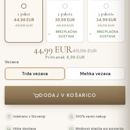
1 paket
2 paketa
3 paketi+
44,99 EUR
39,99 EUR
34,99 EUR
49,98 EUR
45,98 EUR
39,98 EUR
BREZPLAČNA
BREZPLAČNA
DOSTAVA
DOSTAVA
44,99 EUR
49,98 EUR
Prihranek 4,99 EUR
Vezava
Trda vezava
Mehka vezava
DODAJ V KOŠARICO
Izdelano v Sloveniji
100% varen nakup
Hitra dostava
Možnost plačila po povzetju