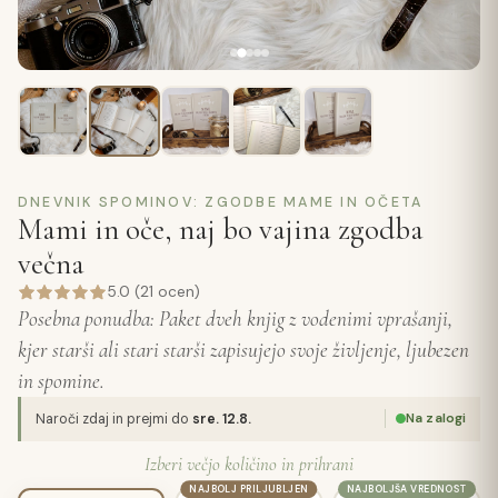
DNEVNIK SPOMINOV: ZGODBE MAME IN OČETA
Mami in oče, naj bo vajina zgodba
večna
5.0 (21 ocen)
Posebna ponudba: Paket dveh knjig z vodenimi vprašanji,
kjer starši ali stari starši zapisujejo svoje življenje, ljubezen
in spomine.
Na zalogi
Naroči zdaj in prejmi do
sre. 12.8.
Izberi večjo količino in prihrani
NAJBOLJ PRILJUBLJEN
NAJBOLJŠA VREDNOST