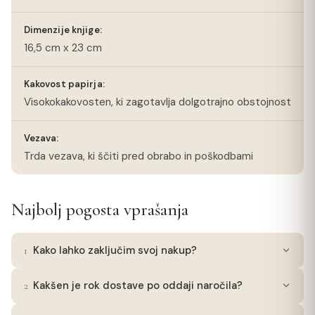
Dimenzije knjige:
16,5 cm x 23 cm
Kakovost papirja:
Visokokakovosten, ki zagotavlja dolgotrajno obstojnost
Vezava:
Trda vezava, ki ščiti pred obrabo in poškodbami
Najbolj pogosta vprašanja
1
Kako lahko zaključim svoj nakup?
Če ima izdelek možnost izbire količine, najprej
2
Kakšen je rok dostave po oddaji naročila?
izberete to. Ko določite količino, uporabite gumb
'Dodaj v košarico', da vaš izbor postane del vaše
Vaša dragocena pošiljka bo na poti do vas v