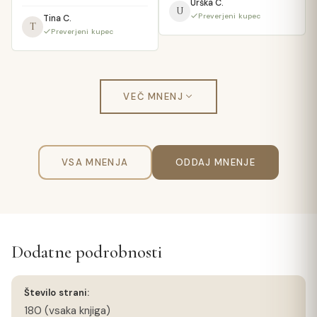
Urška C.
U
Preverjeni kupec
Tina C.
T
Preverjeni kupec
VEČ MNENJ
VSA MNENJA
ODDAJ MNENJE
Dodatne podrobnosti
Število strani:
180 (vsaka knjiga)