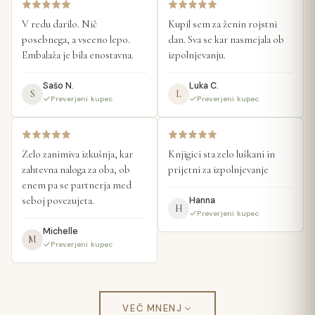
V redu darilo. Nič 
Kupil sem za ženin rojstni 
posebnega, a vseeno lepo. 
dan. Sva se kar nasmejala ob 
Embalaža je bila enostavna.
izpolnjevanju.
Sašo N.
Luka C.
S
L
Preverjeni kupec
Preverjeni kupec
Zelo zanimiva izkušnja, kar 
Knjigici sta zelo luškani in 
zahtevna naloga za oba, ob 
prijetni za izpolnjevanje
enem pa se partnerja med 
seboj povezujeta.
Hanna
H
Preverjeni kupec
Michelle
M
Preverjeni kupec
VEČ MNENJ