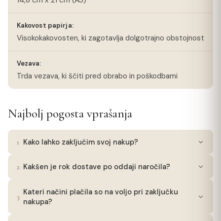
Kakovost papirja:
Visokokakovosten, ki zagotavlja dolgotrajno obstojnost
Vezava:
Trda vezava, ki ščiti pred obrabo in poškodbami
Najbolj pogosta vprašanja
1
Kako lahko zaključim svoj nakup?
Če ima izdelek možnost izbire količine, najprej
2
Kakšen je rok dostave po oddaji naročila?
izberete to. Ko določite količino, uporabite gumb
'Dodaj v košarico', da vaš izbor postane del vaše
Vaša dragocena pošiljka bo na poti do vas v
Kateri načini plačila so na voljo pri zaključku
naročniške košarice. V košarici imate pri nekaterih
najkrajšem možnem času, običajno prispe v roku
3
nakupa?
produktih možnost prilagoditi količino, če se
dveh do treh delovnih dni. Vedno se trudimo
odločite za spremembo. Ko ste pripravljeni
zagotoviti, da bo vaš paket hitro in varno dosegel
Za vaše udobje in varnost ponujamo več možnosti