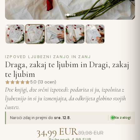
IZPOVED LJUBEZNI ZANJO IN ZANJ
Draga, zakaj te ljubim in Dragi, zakaj
te ljubim
5.0 (13 ocen)
Dve knjigi, dve srčni izpovedi: podarita si ju, izpolnita z
ljubeznijo in si ju izmenjajta, da odkrijeta globino svojih
čustev.
Na zalogi
Naroči zdaj in prejmi do
sre. 12.8.
34,99 EUR
39,98 EUR
Prihranek 4,99 EUR